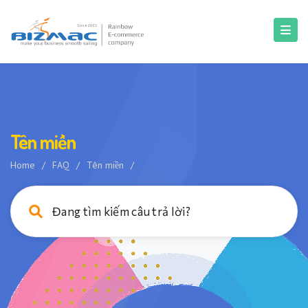
Tên miền
Home
/
FAQ
/
Tên miền
/