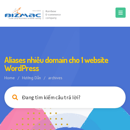
Aliases nhiều domain cho 1 website
WordPress
Home
/
Hướng Dẫn
/
archives