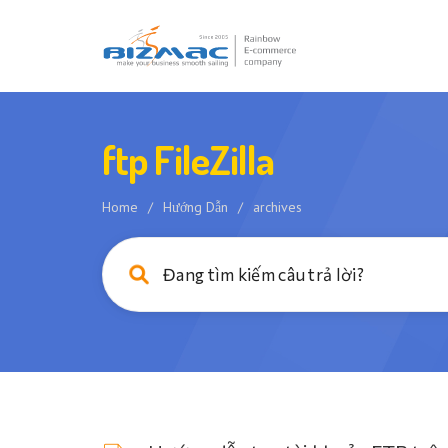
ftp FileZilla
Home
/
Hướng Dẫn
/
archives