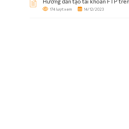
Hướng dẫn tạo tài khoản FTP trê
174 lượt xem
14/12/2023