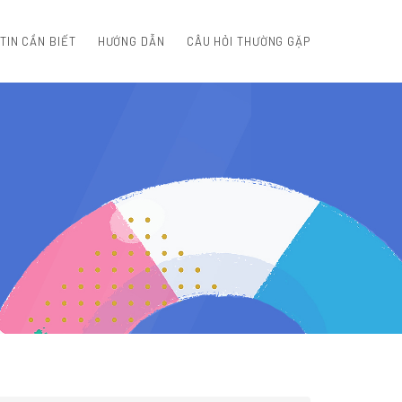
TIN CẦN BIẾT
HƯỚNG DẪN
CÂU HỎI THƯỜNG GẶP