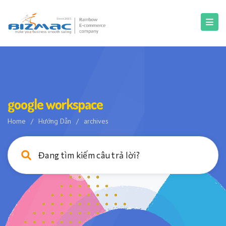
google workspace
Home
/
Hướng Dẫn
/
archives