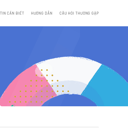
TIN CẦN BIẾT
HƯỚNG DẪN
CÂU HỎI THƯỜNG GẶP