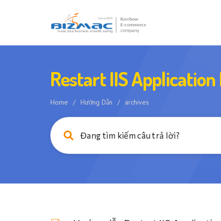
Restart IIS Application
Home
/
Hướng Dẫn
/
archives