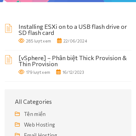
Installing ESXi on to a USB flash drive or
SD flash card
285 lượt xem
22/06/2024
[vSphere] – Phân biệt Thick Provision &
Thin Provision
179 lượt xem
16/12/2023
All Categories
Tên miền
Web Hosting
Email Hosting