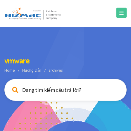
vmware
Home
/
Hướng Dẫn
/
archives