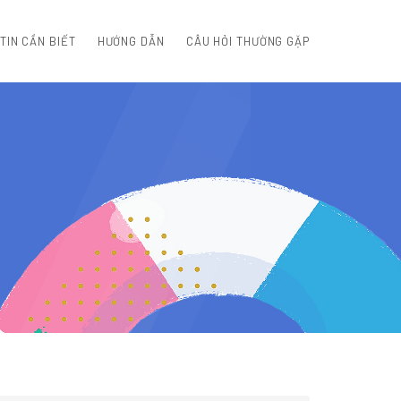
TIN CẦN BIẾT
HƯỚNG DẪN
CÂU HỎI THƯỜNG GẶP