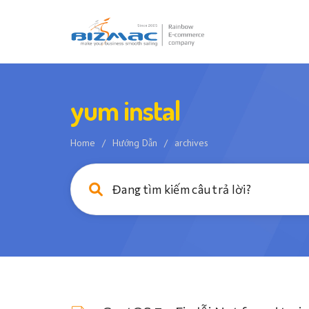
yum instal
Home
/
Hướng Dẫn
/
archives