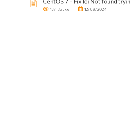
CentOS 7 – Fix lỗi Not found tryi
137 lượt xem
12/09/2024