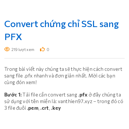
Convert chứng chỉ SSL sang
PFX
219 lượt xem
0
Trong bài viết này chúng ta sẽ thực hiện cách convert
sang file .pfx nhanh và đơn giản nhất. Mời các bạn
cùng đón xem!
Bước 1:
Tải file cần convert sang .
pfx
ở đây chúng ta
sử dụng với tên miền là: vanthien97.xyz – trong đó có
3 file đuôi
.pem
,
.crt
,
.key