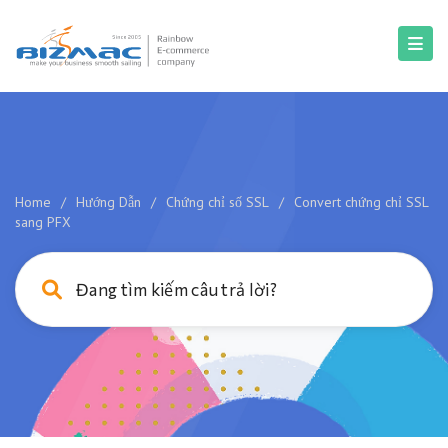
Home
/
Hướng Dẫn
/
Chứng chỉ số SSL
/
Convert chứng chỉ SSL
sang PFX