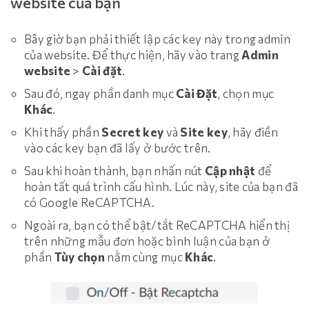
website của bạn
Bây giờ bạn phải thiết lập các key này trong admin
của website. Để thực hiện, hãy vào trang
Admin
website
>
Cài đặt
.
Sau đó, ngay phần danh mục
Cài Đặt
, chọn mục
Khác
.
Khi thấy phần
Secret key
và
Site key
, hãy điền
vào các key bạn đã lấy ở bước trên.
Sau khi hoàn thành, bạn nhấn nút
Cập nhật
để
hoàn tất quá trình cấu hình. Lúc này, site của bạn đã
có Google ReCAPTCHA.
Ngoài ra, bạn có thể bật/tắt ReCAPTCHA hiển thị
trên những mẫu đơn hoặc bình luận của bạn ở
phần
Tùy chọn
nằm cùng mục
Khác
.