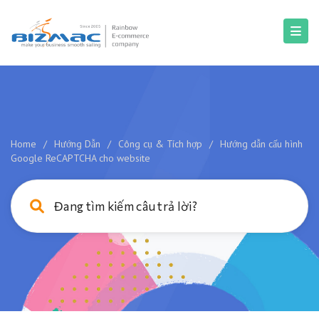
Home
/
Hướng Dẫn
/
Công cụ & Tích hợp
/
Hướng dẫn cấu hình
Google ReCAPTCHA cho website