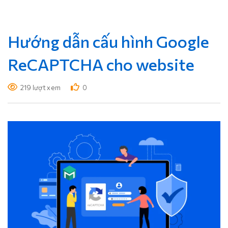
Hướng dẫn cấu hình Google
ReCAPTCHA cho website
219 lượt xem
0