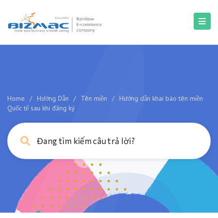
Home
/
Hướng Dẫn
/
Tên miền
/
Hướng dẫn khai báo tên miền
Quốc tế sau khi đăng ký