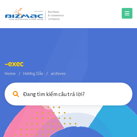
-exec
Home
/
Hướng Dẫn
/
archives