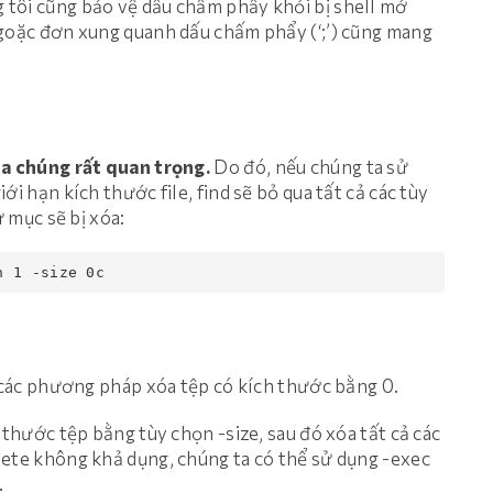
g tôi cũng bảo vệ dấu chấm phẩy khỏi bị shell mở
ngoặc đơn xung quanh dấu chấm phẩy (‘;’) cũng mang
óa chúng rất quan trọng.
Do đó, nếu chúng ta sử
i hạn kích thước file, find sẽ bỏ qua tất cả các tùy
ư mục sẽ bị xóa:
h 1 -size 0c 
ề các phương pháp xóa tệp có kích thước bằng 0.
 thước tệp bằng tùy chọn -size, sau đó xóa tất cả các
lete không khả dụng, chúng ta có thể sử dụng -exec
.