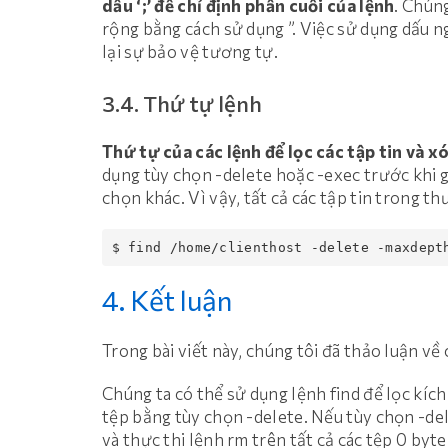
dấu ‘;’ để chỉ định phần cuối của lệnh
. Chún
rộng bằng cách sử dụng ”. Việc sử dụng dấu 
lại sự bảo vệ tương tự.
3.4. Thứ tự lệnh
Thứ tự của các lệnh để lọc các tập tin và x
dụng tùy chọn -delete hoặc -exec trước khi giớ
chọn khác. Vì vậy, tất cả các tập tin trong th
$ find /home/clienthost -delete -maxdept
4. Kết luận
Trong bài viết này, chúng tôi đã thảo luận v
Chúng ta có thể sử dụng lệnh find để lọc kích
tệp bằng tùy chọn -delete. Nếu tùy chọn -de
và thực thi lệnh rm trên tất cả các tệp 0 byte