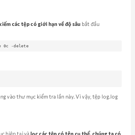
kiếm các tệp có giới hạn về độ sâu
bắt đầu
e 0c -delete
ông vào thư mục kiểm tra lần này. Vì vậy, tệp log.log
c hiện tại và
lọc các tệp có tên cụ thể, chúng ta có