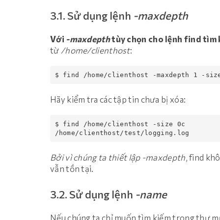
3.1. Sử dụng lệnh
-maxdepth
Với
-maxdepth
tùy chọn cho lệnh find tìm 
từ
/home/clienthost
:
$ find /home/clienthost -maxdepth 1 -siz
Hãy kiểm tra các tập tin chưa bị xóa:
$ find /home/clienthost -size 0c 

/home/clienthost/test/logging.log
Bởi vì chúng ta thiết lập -maxdepth
, find kh
vẫn tồn tại.
3.2. Sử dụng lệnh
-name
Nếu chúng ta chỉ muốn tìm kiếm trong thư mụ