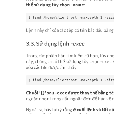
thể sử dụng tùy chọn -name
:
$ find /home/clienthost -maxdepth 1 -siz
Lệnh này chỉ xóa các tệp có tên bắt đầu bằng ‘
3.3. Sử dụng lệnh
-exec
Trong các phiên bản tìm kiếm cũ hơn, tùy ch
này, chúng ta có thể sử dụng tùy chọn -exec.
xóa các file được tìm thấy:
$ find /home/clienthost -maxdepth 1 -siz
Chuỗi ‘{}’ sau -exec được thay thế bằng tê
ngoặc nhọn trong dấu ngoặc đơn để bảo vệ chú
Ngoài ra, hãy lưu ý rằng
ở cuối lệnh và tất c