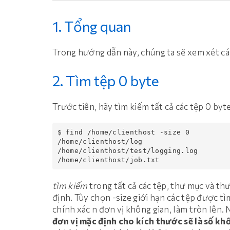
1. Tổng quan
Trong hướng dẫn này, chúng ta sẽ xem xét cá
2. Tìm tệp 0 byte
Trước tiên, hãy tìm kiếm tất cả các tệp 0 byt
$ find /home/clienthost -size 0

/home/clienthost/log

/home/clienthost/test/logging.log

tìm kiếm
trong tất cả các tệp, thư mục và th
định. Tùy chọn -size giới hạn các tệp được t
chính xác n đơn vị không gian, làm tròn lên.
đơn vị mặc định cho kích thước sẽ là số kh