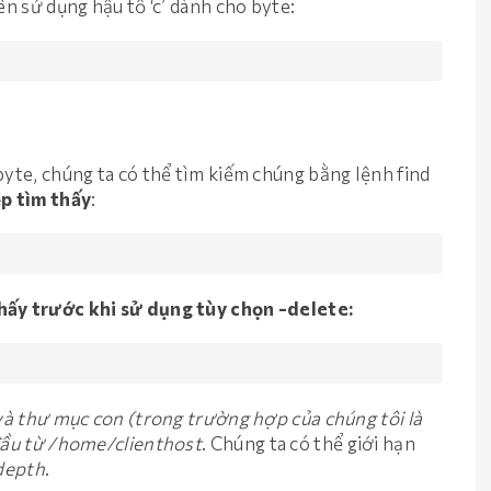
ên sử dụng hậu tố ‘c’ dành cho byte:
byte, chúng ta có thể tìm kiếm chúng bằng lệnh find
ệp tìm thấy
:
thấy trước khi sử dụng tùy chọn -delete:
 và thư mục con (trong trường hợp của chúng tôi là
 đầu từ /home/clienthost
. Chúng ta có thể giới hạn
depth
.