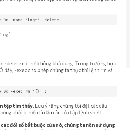
e 0c -name 
"log*"
 -delete
log’.
ọn -delete có thể không khả dụng. Trong trường hợp
 Ở đây, -exec cho phép chúng ta thực thi lệnh rm và
e 0c -
exec
rm
'{}'
 ;
n tệp tìm thấy
. Lưu ý rằng chúng tôi đặt các dấu
ng khỏi bị hiểu là dấu câu của tập lệnh shell.
ả các đối số bắt buộc của nó, chúng ta nên sử dụng