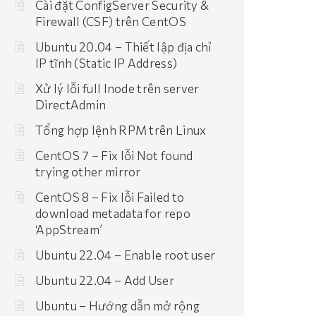
Cài đặt ConfigServer Security &
Firewall (CSF) trên CentOS
Ubuntu 20.04 – Thiết lập địa chỉ
IP tĩnh (Static IP Address)
Xử lý lỗi full Inode trên server
DirectAdmin
Tổng hợp lệnh RPM trên Linux
CentOS 7 – Fix lỗi Not found
trying other mirror
CentOS 8 – Fix lỗi Failed to
download metadata for repo
‘AppStream’
Ubuntu 22.04 – Enable root user
Ubuntu 22.04 – Add User
Ubuntu – Hướng dẫn mở rộng