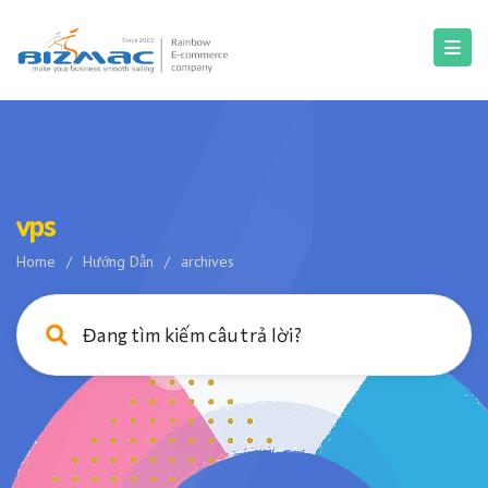
vps
Home
/
Hướng Dẫn
/
archives