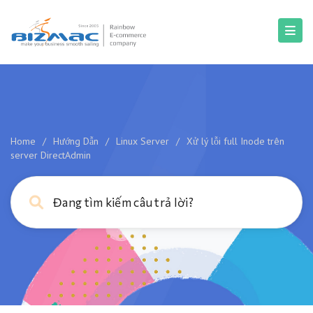
Home
/
Hướng Dẫn
/
Linux Server
/
Xử lý lỗi full Inode trên
server DirectAdmin