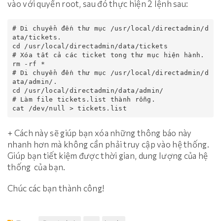
vào với quyền root, sau đó thực hiện 2 lệnh sau:
# Di chuyển đến thư mục /usr/local/directadmin/d
ata/tickets.

cd /usr/local/directadmin/data/tickets

# Xóa tất cả các ticket tong thư mục hiện hành.

rm -rf *

# Di chuyển đến thư mục /usr/local/directadmin/d
ata/admin/.

cd /usr/local/directadmin/data/admin/

# Làm file tickets.list thành rỗng.

cat /dev/null > tickets.list
+ Cách này sẽ giúp bạn xóa những thông báo này
nhanh hơn mà không cần phải truy cập vào hệ thống.
Giúp bạn tiết kiệm được thời gian, dung lượng của hệ
thống của bạn.
Chúc các bạn thành công!