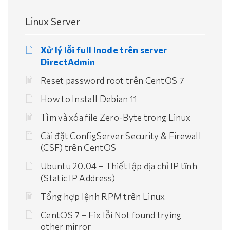
Linux Server
Xử lý lỗi full Inode trên server
DirectAdmin
Reset password root trên CentOS 7
How to Install Debian 11
Tìm và xóa file Zero-Byte trong Linux
Cài đặt ConfigServer Security & Firewall
(CSF) trên CentOS
Ubuntu 20.04 – Thiết lập địa chỉ IP tĩnh
(Static IP Address)
Tổng hợp lệnh RPM trên Linux
CentOS 7 – Fix lỗi Not found trying
other mirror