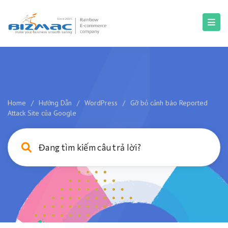
Home
/
Hướng Dẫn
/
WordPress
/
Gỡ bỏ cảnh báo Reported
Attack Site của Google