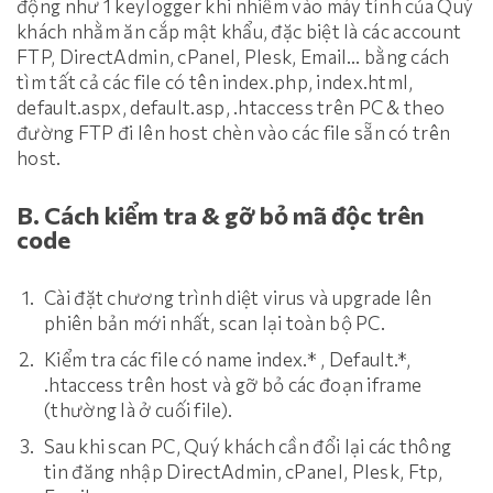
động như 1 keylogger khi nhiễm vào máy tính của Quý
khách nhằm ăn cắp mật khẩu, đặc biệt là các account
FTP, DirectAdmin, cPanel, Plesk, Email… bằng cách
tìm tất cả các file có tên index.php, index.html,
default.aspx, default.asp, .htaccess trên PC & theo
đường FTP đi lên host chèn vào các file sẵn có trên
host.
B. Cách kiểm tra & gỡ bỏ mã độc trên
code
Cài đặt chương trình diệt virus và upgrade lên
phiên bản mới nhất, scan lại toàn bộ PC.
Kiểm tra các file có name index.* , Default.*,
.htaccess trên host và gỡ bỏ các đoạn iframe
(thường là ở cuối file).
Sau khi scan PC, Quý khách cần đổi lại các thông
tin đăng nhập DirectAdmin, cPanel, Plesk, Ftp,